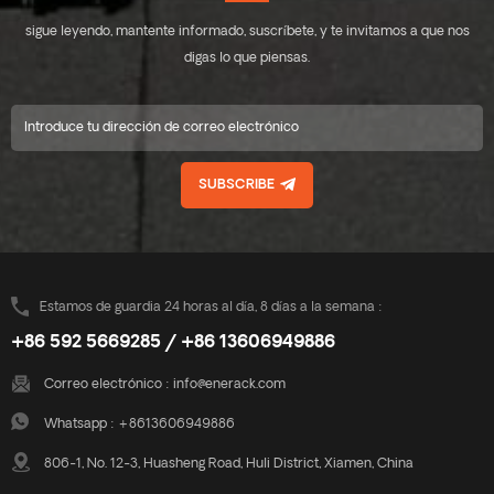
sigue leyendo, mantente informado, suscríbete, y te invitamos a que nos
digas lo que piensas.
SUBSCRIBE
Estamos de guardia 24 horas al día, 8 días a la semana :
+86 592 5669285 / +86 13606949886
Correo electrónico :
info@enerack.com
Whatsapp :
+8613606949886
806-1, No. 12-3, Huasheng Road, Huli District, Xiamen, China