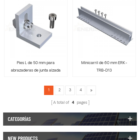
Pies L de 50 mm para
Minicarril de 60 mm ERK-
abrazaderas de junta alzada
TRB-D13
ERK-TRB-D12
1
2
3
4
A total of
4
pages
CATEGORÍAS
NEW PRODUCTS