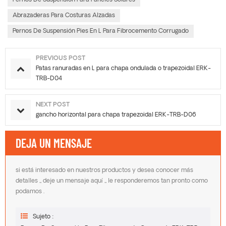
Pernos De Suspensión Para Paneles Solares
Abrazaderas Para Costuras Alzadas
Pernos De Suspensión Pies En L Para Fibrocemento Corrugado
PREVIOUS POST
Patas ranuradas en L para chapa ondulada o trapezoidal ERK-
TRB-D04
NEXT POST
gancho horizontal para chapa trapezoidal ERK-TRB-D06
DEJA UN MENSAJE
si está interesado en nuestros productos y desea conocer más
detalles ,, deje un mensaje aquí ,, le responderemos tan pronto como
podamos .
Sujeto :