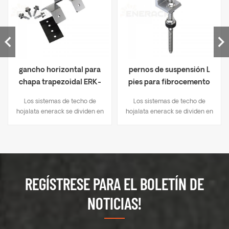
gancho horizontal para
pernos de suspensión L
chapa trapezoidal ERK-
pies para fibrocemento
TRB-D06
corrugado ERK-TRB-D03
Los sistemas de techo de
Los sistemas de techo de
hojalata enerack se dividen en
hojalata enerack se dividen en
dos métodos de fijación: 1.
dos métodos de fijación: 1.
soluciones de perforación,
soluciones de perforación,
como soporte L-pies, perno de
como soporte L-pies, perno de
suspensión, gancho tipo T, etc.;
suspensión, gancho tipo T, etc.;
2. abrazadera de junta alzada,
2. abrazadera de junta alzada,
montaje directo, sin daños en
montaje directo, sin daños en
REGÍSTRESE PARA EL BOLETÍN DE
el techo. El diseño único de las
el techo. El diseño único de las
abrazaderas intermedias y
abrazaderas intermedias y
NOTICIAS!
finales se utiliza para módulos
finales se utiliza para módulos
solares de 30-40 mm de
solares de 30-40 mm de
espesor.. Un diseño que
espesor.. Un diseño que