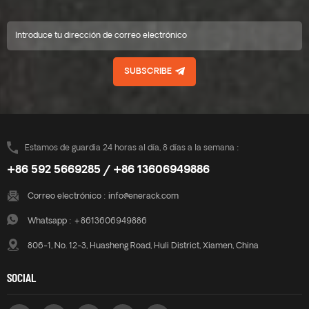
de inventario., Rápido y fácil
de inventario., Rápido y fácil
de instalar.. resistencia del
de instalar.. resistencia del
producto, garantizar la
producto, garantizar la
seguridad del uso del
seguridad del uso del
producto. enerack tiene una
producto. enerack tiene una
SUBSCRIBE
gran variedad de soportes de
gran variedad de soportes de
techo de hojalata brindan
techo de hojalata brindan
opciones a los clientes.
opciones a los clientes.
personalizados según las
personalizados según las
necesidades del cliente para
necesidades del cliente para
cumplir con los requisitos
cumplir con los requisitos
Estamos de guardia 24 horas al día, 8 días a la semana :
especiales de instalación.
especiales de instalación.
+86 592 5669285 / +86 13606949886
Correo electrónico :
info@enerack.com
Whatsapp :
+8613606949886
806-1, No. 12-3, Huasheng Road, Huli District, Xiamen, China
SOCIAL