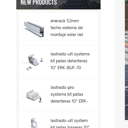
NEW PRODUCTS
enerack 52mm
techo sistema de
montaje solar riel
ERK-R52
lastrado-ult systems
kit patas delanteras
10° ERK-BUF-10
lastrado-pro
systems kit patas
delanteras 10° ERK-
BPF-10
lastrado-ult system
kit patas traseras 10°