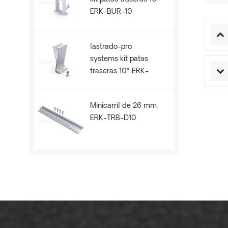
ERK-BUR-10
lastrado-pro
systems kit patas
traseras 10° ERK-
BPR-10
Minicarril de 26 mm
ERK-TRB-D10