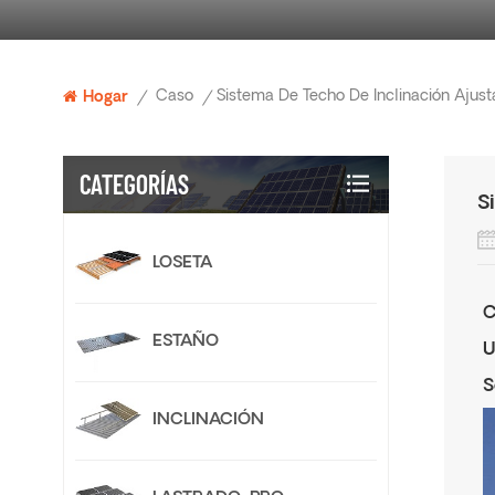
Caso
Hogar
/
/
CATEGORÍAS
S
LOSETA
C
ESTAÑO
U
S
INCLINACIÓN