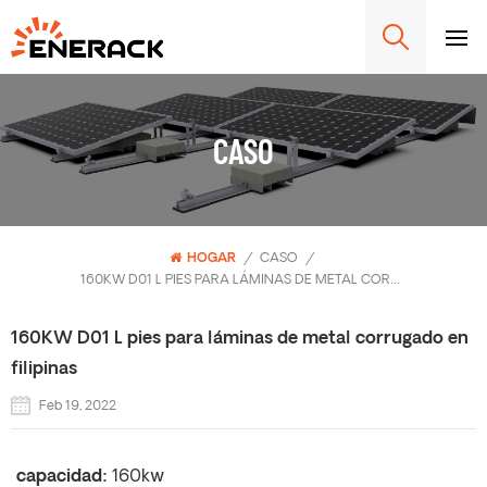
CASO
HOGAR
/
CASO
/
160KW D01 L PIES PARA LÁMINAS DE METAL CORRUGADO EN FILIPINAS
160KW D01 L pies para láminas de metal corrugado en
filipinas
Feb 19, 2022
capacidad:
160kw