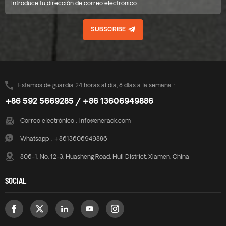
SUBSCRIBE
Estamos de guardia 24 horas al día, 8 días a la semana :
+86 592 5669285 / +86 13606949886
Correo electrónico :
info@enerack.com
Whatsapp :
+8613606949886
806-1, No. 12-3, Huasheng Road, Huli District, Xiamen, China
SOCIAL