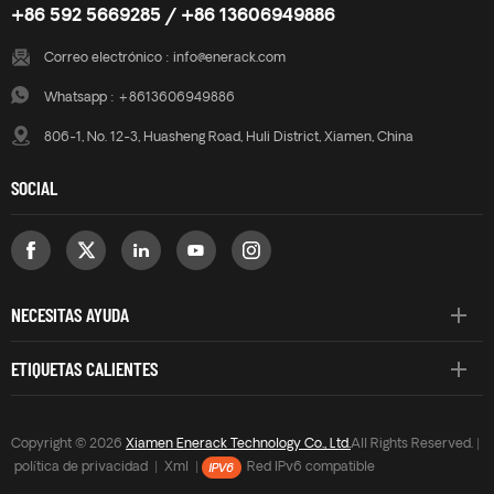
+86 592 5669285 / +86 13606949886
Correo electrónico :
info@enerack.com
Whatsapp :
+8613606949886
806-1, No. 12-3, Huasheng Road, Huli District, Xiamen, China
SOCIAL
NECESITAS AYUDA
ETIQUETAS CALIENTES
Copyright © 2026
Xiamen Enerack Technology Co., Ltd.
All Rights Reserved. |
política de privacidad
|
Xml
|
Red IPv6 compatible