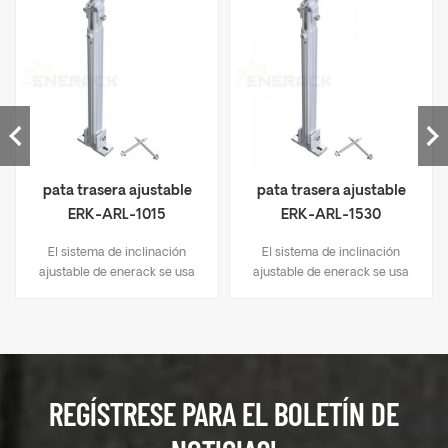
pata trasera ajustable
pata trasera ajustable
ERK-ARL-1015
ERK-ARL-1530
El sistema de inclinación
El sistema de inclinación
ajustable de enerack se usa
ajustable de enerack se usa
para techos de metal y techos
para techos de metal y techos
de concreto, Puede fijar o
de concreto, Puede fijar o
ajustar el ángulo como
ajustar el ángulo como
opciones de 10-15 grados, 15-
opciones de 10-15 grados, 15-
30 grados y 30-60 grados
30 grados y 30-60 grados
para maximizar la producción
para maximizar la producción
REGÍSTRESE PARA EL BOLETÍN DE
de energía. todos los
de energía. todos los
productos preensamblados
productos preensamblados