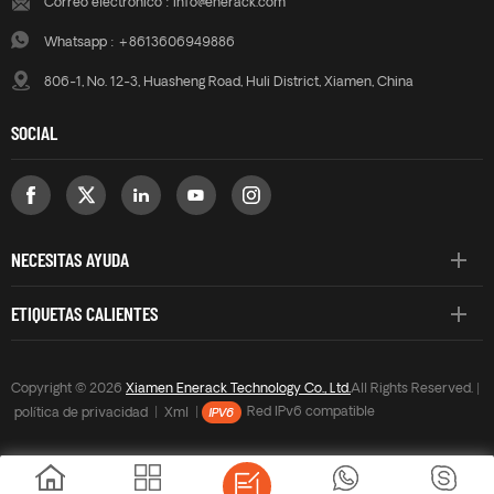
Correo electrónico :
info@enerack.com
ERK-BUF-15.
ERK-BUF-15.
Whatsapp :
+8613606949886
806-1, No. 12-3, Huasheng Road, Huli District, Xiamen, China
SOCIAL
NECESITAS AYUDA
ETIQUETAS CALIENTES
Copyright © 2026
Xiamen Enerack Technology Co., Ltd.
All Rights Reserved. |
política de privacidad
|
Xml
|
Red IPv6 compatible