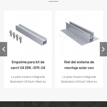
Empalme para kit de
Riel del sistema de
carril 04 ERK-SFR-04
montaje solar con
balasto Enerack 41 mm-2
La pata trasera integrada
La pata trasera integrada
ERK-R41-2
Ballasted-Ult East-West es
Ballasted-Ult East-West es
adecuada para la instalación
adecuada para la instalación
del diseño East-West de
del diseño East-West de
Ballasted-Ult Systems, tiene
Ballasted-Ult Systems, tiene
las mismas ventajas que los
las mismas ventajas que los
sistemas Ballasted-Ult, se
sistemas Ballasted-Ult, se