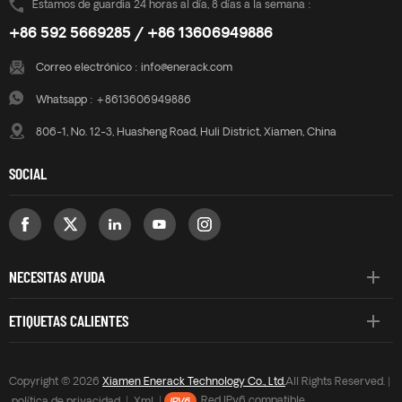
Estamos de guardia 24 horas al día, 8 días a la semana :
+86 592 5669285 / +86 13606949886
Correo electrónico :
info@enerack.com
Whatsapp :
+8613606949886
806-1, No. 12-3, Huasheng Road, Huli District, Xiamen, China
SOCIAL
NECESITAS AYUDA
ETIQUETAS CALIENTES
Copyright © 2026
Xiamen Enerack Technology Co., Ltd.
All Rights Reserved. |
política de privacidad
|
Xml
|
Red IPv6 compatible