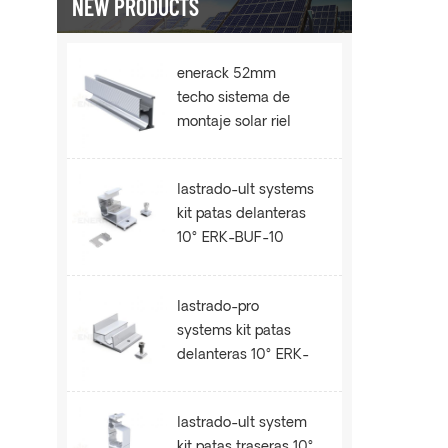
NEW PRODUCTS
enerack 52mm
techo sistema de
montaje solar riel
ERK-R52
lastrado-ult systems
kit patas delanteras
10° ERK-BUF-10
lastrado-pro
systems kit patas
delanteras 10° ERK-
BPF-10
lastrado-ult system
kit patas traseras 10°