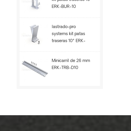
ERK-BUR-10
lastrado-pro
systems kit patas
traseras 10° ERK-
BPR-10
Minicarril de 26 mm
ERK-TRB-D10