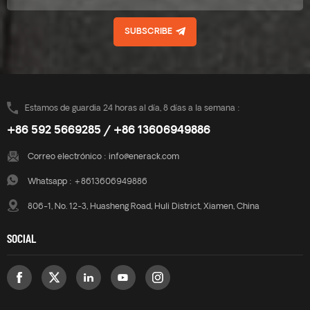
instalación rápida y fácil .
instalación rápida y fácil .
SUBSCRIBE
Estamos de guardia 24 horas al día, 8 días a la semana :
+86 592 5669285 / +86 13606949886
Correo electrónico :
info@enerack.com
Whatsapp :
+8613606949886
806-1, No. 12-3, Huasheng Road, Huli District, Xiamen, China
SOCIAL