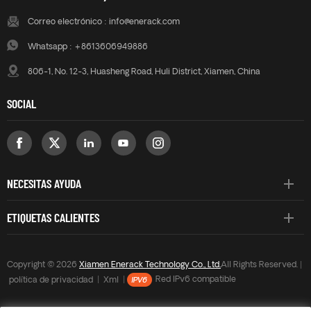
Correo electrónico :
info@enerack.com
Whatsapp :
+8613606949886
806-1, No. 12-3, Huasheng Road, Huli District, Xiamen, China
SOCIAL
NECESITAS AYUDA
ETIQUETAS CALIENTES
Copyright © 2026
Xiamen Enerack Technology Co., Ltd.
All Rights Reserved. |
política de privacidad
|
Xml
|
Red IPv6 compatible