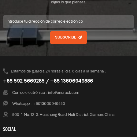
digas lo que piensas.
SUBSCRIBE
Estamos de guardia 24 horas al día, 8 días a la semana :
+86 592 5669285 / +86 13606949886
Correo electrónico :
info@enerack.com
Whatsapp :
+8613606949886
806-1, No. 12-3, Huasheng Road, Huli District, Xiamen, China
SOCIAL