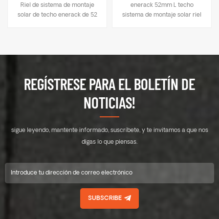
Riel de sistema de montaje
enerack 52mm L techo
solar de techo enerack de 52
sistema de montaje solar riel
mm
ERK-R52L
REGÍSTRESE PARA EL BOLETÍN DE
NOTICIAS!
sigue leyendo, mantente informado, suscríbete, y te invitamos a que nos
digas lo que piensas.
SUBSCRIBE