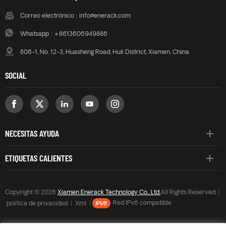
Correo electrónico :
info@enerack.com
Whatsapp :
+8613606949886
806-1, No. 12-3, Huasheng Road, Huli District, Xiamen, China
SOCIAL
NECESITAS AYUDA
ETIQUETAS CALIENTES
Copyright © 2026
Xiamen Enerack Technology Co., Ltd.
All Rights Reserved. |
política de privacidad
|
Xml
|
Red IPv6 compatible