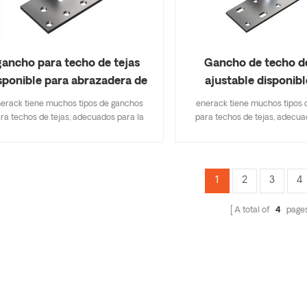
gancho para techo de tejas
Gancho de techo de
sponible para abrazadera de
ajustable disponibl
riel ERK-TRH-T11
abrazadera de riel 
erack tiene muchos tipos de ganchos
enerack tiene muchos tipos 
T12
ra techos de tejas, adecuados para la
para techos de tejas, adecua
ría de los tipos de techos de tejas, tejas
mayoría de los tipos de techos d
as, tejas de pizarra, tejas de asfalto. Un
planas, tejas de pizarra, tejas 
diseño que incluye especificaciones
diseño que incluye especif
ortantes le ahorra costos de inventario,
importantes le ahorra costos d
1
2
3
4
do y fácil de instalar. enerack tiene una
rápido y fácil de instalar. ener
n variedad de ganchos de techo brindan
gran variedad de ganchos de t
A total of
4
page
pciones a los clientes. personalizados
opciones a los clientes. per
egún las necesidades del cliente para
según las necesidades del cl
mplir con los requisitos especiales de
cumplir con los requisitos es
instalación.
instalación.