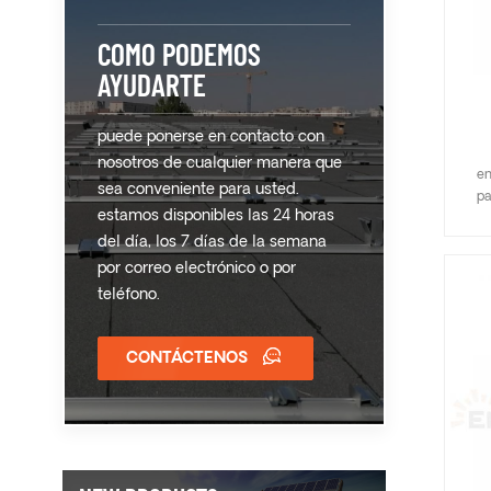
COMO PODEMOS
AYUDARTE
puede ponerse en contacto con
nosotros de cualquier manera que
en
sea conveniente para usted.
pa
estamos disponibles las 24 horas
mayo
plan
del día, los 7 días de la semana
por correo electrónico o por
imp
teléfono.
rápi
gra
o
CONTÁCTENOS
s
cu