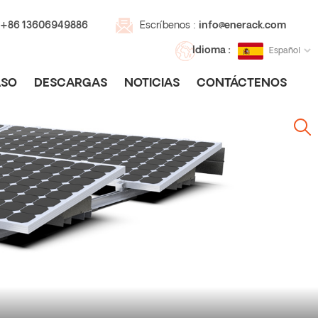
 +86 13606949886
Escríbenos :
info@enerack.com
Idioma :
Español
SO
DESCARGAS
NOTICIAS
CONTÁCTENOS