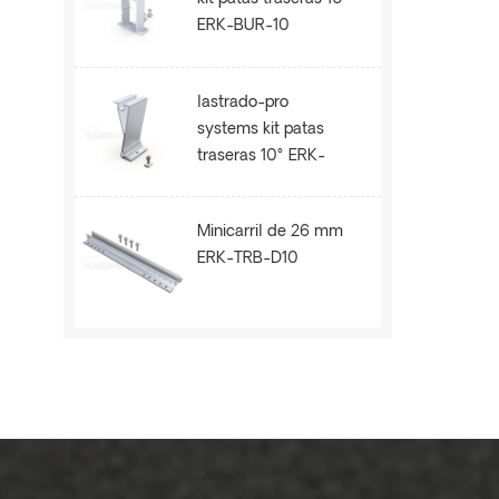
ERK-BUR-10
lastrado-pro
systems kit patas
traseras 10° ERK-
BPR-10
Minicarril de 26 mm
ERK-TRB-D10