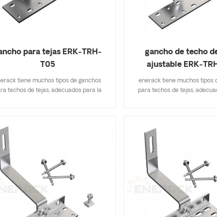
luso puede usar energía adicional para
onectarse a internet. Con soporte de
ción de aluminio, es de fácil instalación,
elegante, elegante y atractivo.
ancho para tejas ERK-TRH-
gancho de techo de
T05
ajustable ERK-TR
erack tiene muchos tipos de ganchos
enerack tiene muchos tipos 
ra techos de tejas, adecuados para la
para techos de tejas, adecua
ría de los tipos de techos de tejas, tejas
mayoría de los tipos de techos d
as, tejas de pizarra, tejas de asfalto. Un
planas, tejas de pizarra, tejas 
diseño que incluye especificaciones
diseño que incluye especif
ortantes le ahorra costos de inventario,
importantes le ahorra costos d
do y fácil de instalar. enerack tiene una
rápido y fácil de instalar. ener
n variedad de ganchos de techo brindan
gran variedad de ganchos de t
pciones a los clientes. personalizados
opciones a los clientes. per
egún las necesidades del cliente para
según las necesidades del cl
mplir con los requisitos especiales de
cumplir con los requisitos es
instalación.
instalación.