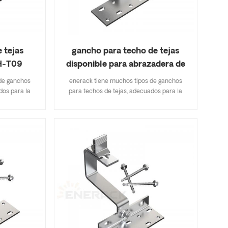
 tejas
gancho para techo de tejas
H-T09
disponible para abrazadera de
riel ERK-TRH-T10
de ganchos
enerack tiene muchos tipos de ganchos
dos para la
para techos de tejas, adecuados para la
e tejas, tejas
mayoría de los tipos de techos de tejas, tejas
de asfalto. Un
planas, tejas de pizarra, tejas de asfalto. Un
icaciones
diseño que incluye especificaciones
e inventario,
importantes le ahorra costos de inventario,
ack tiene una
rápido y fácil de instalar. enerack tiene una
echo brindan
gran variedad de ganchos de techo brindan
sonalizados
opciones a los clientes. personalizados
iente para
según las necesidades del cliente para
peciales de
cumplir con los requisitos especiales de
instalación.