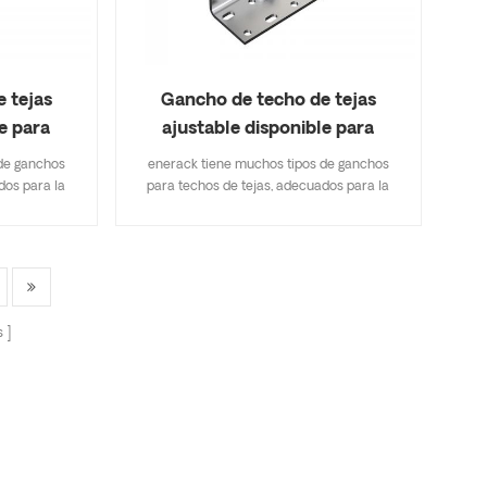
 tejas
Gancho de techo de tejas
e para
ajustable disponible para
ERK-TRH-
abrazadera de riel ERK-TRH-
de ganchos
enerack tiene muchos tipos de ganchos
T13
dos para la
para techos de tejas, adecuados para la
e tejas, tejas
mayoría de los tipos de techos de tejas, tejas
de asfalto. Un
planas, tejas de pizarra, tejas de asfalto. Un
icaciones
diseño que incluye especificaciones
e inventario,
importantes le ahorra costos de inventario,
ack tiene una
rápido y fácil de instalar. enerack tiene una
echo brindan
gran variedad de ganchos de techo brindan
s
sonalizados
opciones a los clientes. personalizados
iente para
según las necesidades del cliente para
peciales de
cumplir con los requisitos especiales de
instalación.