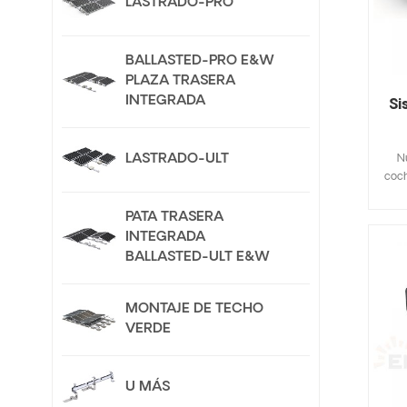
LASTRADO-PRO
BALLASTED-PRO E&W
PLAZA TRASERA
INTEGRADA
Si
LASTRADO-ULT
N
coch
Sud
ár
PATA TRASERA
con
INTEGRADA
La 
BALLASTED-ULT E&W
fot
No 
c
MONTAJE DE TECHO
VERDE
el
ca
U MÁS
veh