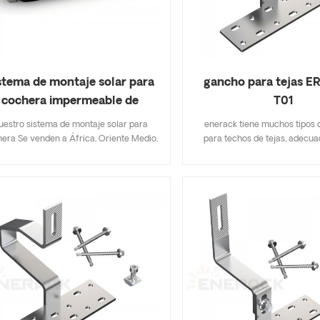
stema de montaje solar para
gancho para tejas 
cochera impermeable de
T01
aluminio
uestro sistema de montaje solar para
enerack tiene muchos tipos 
era Se venden a África, Oriente Medio,
para techos de tejas, adecua
este Asiático, Europa y Sudamérica. El
mayoría de los tipos de techos d
ea de estacionamiento se utiliza para
planas, tejas de pizarra, tejas 
struir un estacionamiento fotovoltaico.
diseño que incluye especif
combinación de generación de energía
importantes le ahorra costos d
ovoltaica y cochera es la más sencilla.
rápido y fácil de instalar. ener
solo cumple todas las funciones de una
gran variedad de ganchos de t
ochera tradicional, sino que también
opciones a los clientes. per
ofrece beneficios de generación de
según las necesidades del cl
ectricidad al propietario. La energía se
cumplir con los requisitos es
almacena en la batería mediante el
instalación.
rgador o se suministra directamente al
ículo eléctrico para su propio consumo.