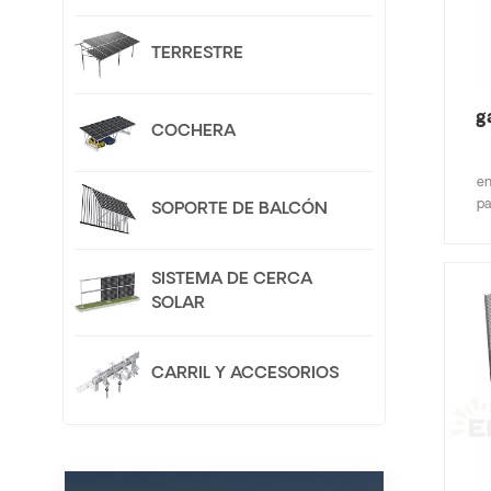
Inc
c
alea
TERRESTRE
g
COCHERA
en
pa
SOPORTE DE BALCÓN
mayo
plan
SISTEMA DE CERCA
imp
SOLAR
rápi
gra
o
CARRIL Y ACCESORIOS
s
cu