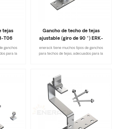
 tejas
Gancho de techo de tejas
H-T06
ajustable (giro de 90 °) ERK-
TRH-T07
de ganchos
enerack tiene muchos tipos de ganchos
dos para la
para techos de tejas, adecuados para la
e tejas, tejas
mayoría de los tipos de techos de tejas, tejas
de asfalto. Un
planas, tejas de pizarra, tejas de asfalto. Un
icaciones
diseño que incluye especificaciones
e inventario,
importantes le ahorra costos de inventario,
ack tiene una
rápido y fácil de instalar. enerack tiene una
echo brindan
gran variedad de ganchos de techo brindan
sonalizados
opciones a los clientes. personalizados
iente para
según las necesidades del cliente para
peciales de
cumplir con los requisitos especiales de
instalación.