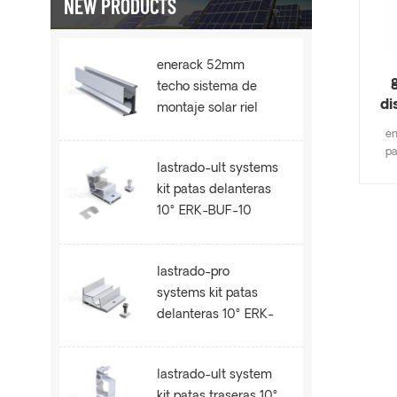
NEW PRODUCTS
enerack 52mm
techo sistema de
di
montaje solar riel
ERK-R52
en
pa
lastrado-ult systems
mayo
plan
kit patas delanteras
10° ERK-BUF-10
imp
rápi
gra
lastrado-pro
o
systems kit patas
s
cu
delanteras 10° ERK-
BPF-10
lastrado-ult system
kit patas traseras 10°