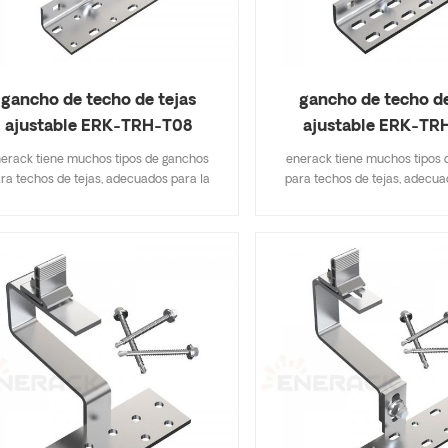
gancho de techo de tejas
gancho de techo de
ajustable ERK-TRH-T08
ajustable ERK-TR
erack tiene muchos tipos de ganchos
enerack tiene muchos tipos 
ra techos de tejas, adecuados para la
para techos de tejas, adecua
ría de los tipos de techos de tejas, tejas
mayoría de los tipos de techos d
as, tejas de pizarra, tejas de asfalto. Un
planas, tejas de pizarra, tejas 
diseño que incluye especificaciones
diseño que incluye especif
ortantes le ahorra costos de inventario,
importantes le ahorra costos d
do y fácil de instalar. enerack tiene una
rápido y fácil de instalar. ener
n variedad de ganchos de techo brindan
gran variedad de ganchos de t
pciones a los clientes. personalizados
opciones a los clientes. per
egún las necesidades del cliente para
según las necesidades del cl
mplir con los requisitos especiales de
cumplir con los requisitos es
instalación.
instalación.