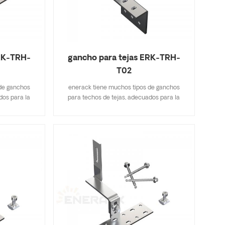
ERK-TRH-
gancho para tejas ERK-TRH-
T02
de ganchos
enerack tiene muchos tipos de ganchos
dos para la
para techos de tejas, adecuados para la
e tejas, tejas
mayoría de los tipos de techos de tejas, tejas
de asfalto. Un
planas, tejas de pizarra, tejas de asfalto. Un
icaciones
diseño que incluye especificaciones
e inventario,
importantes le ahorra costos de inventario,
ack tiene una
rápido y fácil de instalar. enerack tiene una
echo brindan
gran variedad de ganchos de techo brindan
sonalizados
opciones a los clientes. personalizados
iente para
según las necesidades del cliente para
peciales de
cumplir con los requisitos especiales de
instalación.