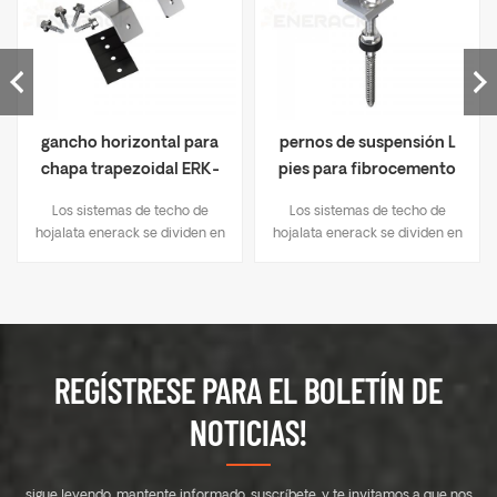
gancho horizontal para
pernos de suspensión L
chapa trapezoidal ERK-
pies para fibrocemento
TRB-D06
corrugado ERK-TRB-D03
Los sistemas de techo de
Los sistemas de techo de
hojalata enerack se dividen en
hojalata enerack se dividen en
dos métodos de fijación: 1.
dos métodos de fijación: 1.
soluciones de perforación,
soluciones de perforación,
como soporte L-pies, perno de
como soporte L-pies, perno de
suspensión, gancho tipo T, etc.;
suspensión, gancho tipo T, etc.;
2. abrazadera de junta alzada,
2. abrazadera de junta alzada,
montaje directo, sin daños en
montaje directo, sin daños en
REGÍSTRESE PARA EL BOLETÍN DE
el techo. El diseño único de las
el techo. El diseño único de las
abrazaderas intermedias y
abrazaderas intermedias y
NOTICIAS!
finales se utiliza para módulos
finales se utiliza para módulos
solares de 30-40 mm de
solares de 30-40 mm de
espesor.. Un diseño que
espesor.. Un diseño que
sigue leyendo, mantente informado, suscríbete, y te invitamos a que nos